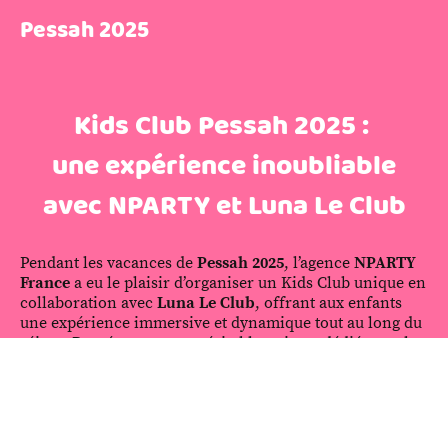
Pessah 2025
Kids Club Pessah 2025 :
une expérience inoubliable
avec NPARTY et Luna Le Club
Pendant les vacances de
Pessah 2025
, l’agence
NPARTY
France
a eu le plaisir d’organiser un Kids Club unique en
collaboration avec
Luna Le Club
, offrant aux enfants
une expérience immersive et dynamique tout au long du
séjour. Pensé comme un véritable univers dédié aux plus
jeunes, ce Kids Club a été conçu pour accueillir des
enfants de différents âges avec un programme d’activités
varié, structuré et adapté à chacun.
Chaque journée était rythmée par des jeux collectifs, des